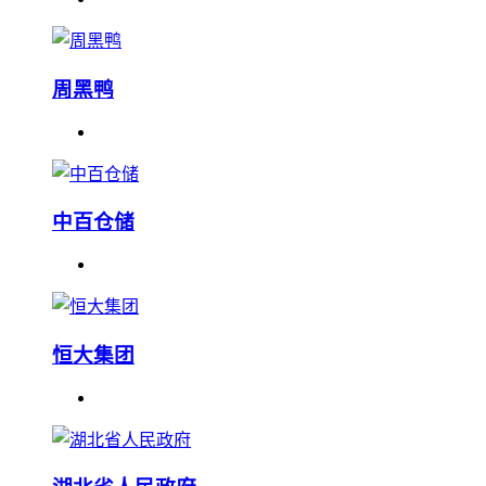
周黑鸭
中百仓储
恒大集团