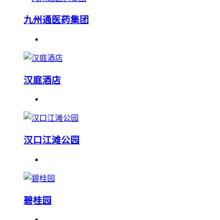
九州通医药集团
汉庭酒店
汉口江滩公园
碧桂园