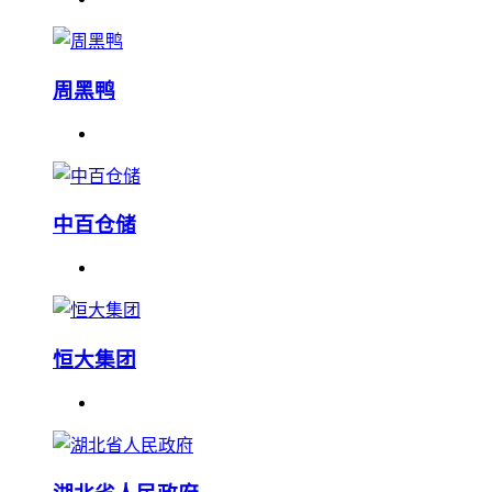
周黑鸭
中百仓储
恒大集团