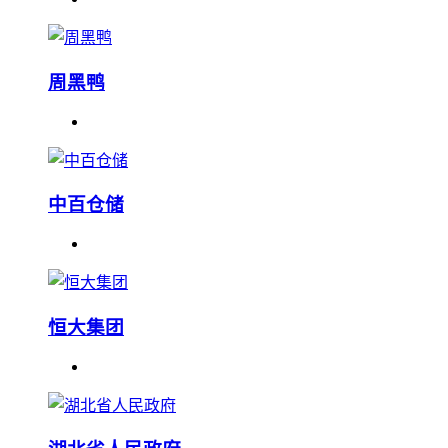
周黑鸭
中百仓储
恒大集团