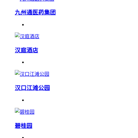
九州通医药集团
汉庭酒店
汉口江滩公园
碧桂园