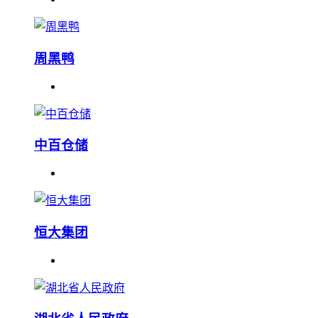
周黑鸭
中百仓储
恒大集团