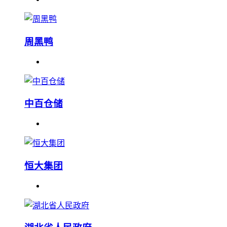
周黑鸭
中百仓储
恒大集团