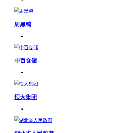
周黑鸭
中百仓储
恒大集团