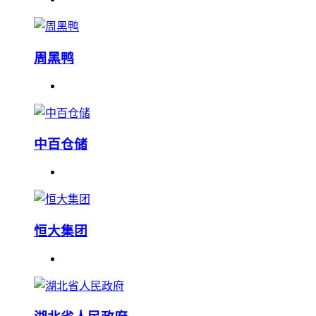
周黑鸭
中百仓储
恒大集团