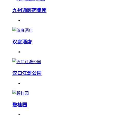
九州通医药集团
汉庭酒店
汉口江滩公园
碧桂园