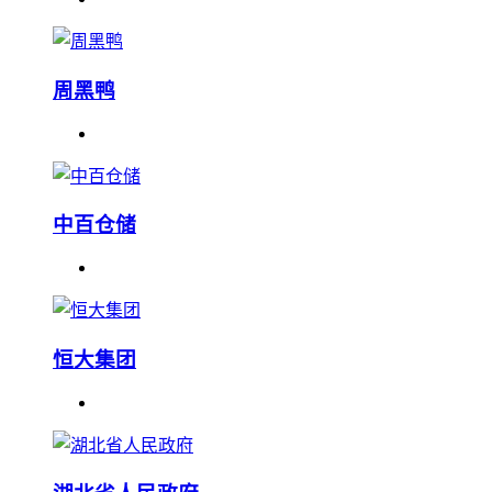
周黑鸭
中百仓储
恒大集团