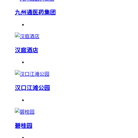
九州通医药集团
汉庭酒店
汉口江滩公园
碧桂园