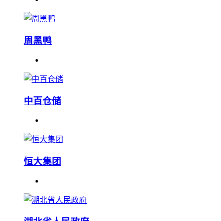
周黑鸭
中百仓储
恒大集团