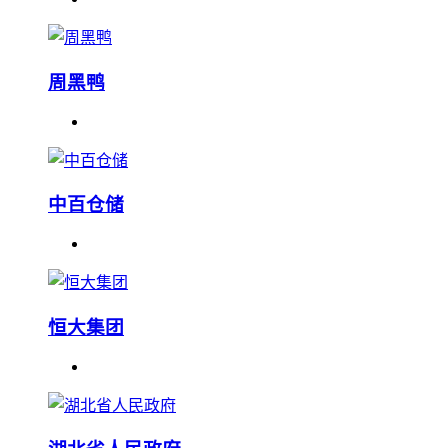
周黑鸭
中百仓储
恒大集团