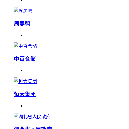
周黑鸭
中百仓储
恒大集团