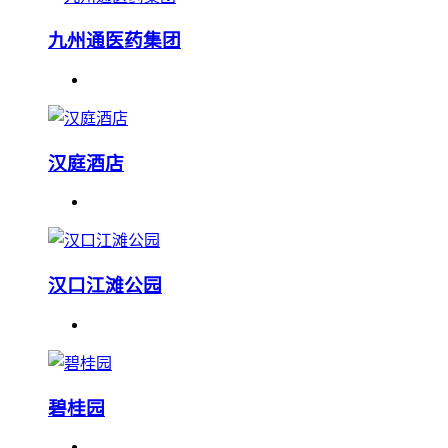
九州通医药集团
汉庭酒店
汉口江滩公园
碧桂园