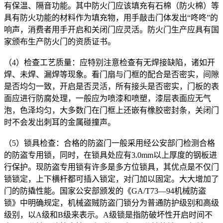
有保温、隔音功能。其中防火门应该填充有石棉（防火棉）等
具有防火功能的材料作为填充物，用手敲击门体发出“咚咚”的
响声，消费者用手开启和关闭门应灵活。防火门生产应具有国
家颁布生产防火门的资质证书。
（4）检查工艺质量：应特别注意检查有无焊接缺陷，诸如开
焊、未焊、漏焊等现象。看门扇与门框的配合是否密实，间隙
是否均匀一致，开启是否灵活，所有接头是否密实，门板的表
面应进行防腐处理，一般应为喷漆和喷塑，漆层表面应无气
泡，色泽均匀，大多数门在门框上还嵌有橡胶密封条，关闭门
时不会发出刺耳的金属碰撞声。
（5）锁具检查：合格的防盗门一般采用经公安部门检测合格
的防盗专用锁，同时，在锁具处应有3.0mm以上厚度的钢板进
行保护。现防盗专用锁有许多是多方位锁具，其优点是不仅门
锁锁定，上下横杆都可插入锁定，对门加以固定。大大增加了
门的防撬性能。国家公安部颁发的《GA/T73—94机械防盗
锁》中明确规定，机械盗贼防盗门锁分为普通防护级别和高级
级别，以A级和B级来表示。A级锁是指防破坏性开启时间不