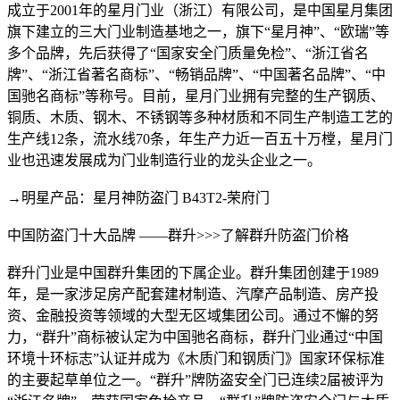
成立于2001年的星月门业（浙江）有限公司，是中国星月集团
旗下建立的三大门业制造基地之一，旗下“星月神”、“欧瑞”等
多个品牌，先后获得了“国家安全门质量免检”、“浙江省名
牌”、“浙江省著名商标”、“畅销品牌”、“中国著名品牌”、“中
国驰名商标”等称号。目前，星月门业拥有完整的生产钢质、
铜质、木质、钢木、不锈钢等多种材质和不同生产制造工艺的
生产线12条，流水线70条，年生产力近一百五十万樘，星月门
业也迅速发展成为门业制造行业的龙头企业之一。
→明星产品：星月神防盗门 B43T2-荣府门
中国防盗门十大品牌 ——群升>>>了解群升防盗门价格
群升门业是中国群升集团的下属企业。群升集团创建于1989
年，是一家涉足房产配套建材制造、汽摩产品制造、房产投
资、金融投资等领域的大型无区域集团公司。通过不懈的努
力，“群升”商标被认定为中国驰名商标，群升门业通过“中国
环境十环标志”认证并成为《木质门和钢质门》国家环保标准
的主要起草单位之一。“群升”牌防盗安全门已连续2届被评为