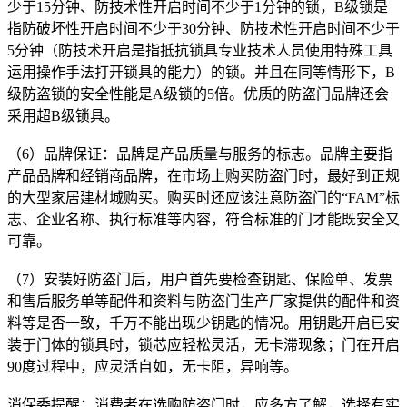
少于15分钟、防技术性开启时间不少于1分钟的锁，B级锁是
指防破坏性开启时间不少于30分钟、防技术性开启时间不少于
5分钟（防技术开启是指抵抗锁具专业技术人员使用特殊工具
运用操作手法打开锁具的能力）的锁。并且在同等情形下，B
级防盗锁的安全性能是A级锁的5倍。优质的防盗门品牌还会
采用超B级锁具。
（6）品牌保证：品牌是产品质量与服务的标志。品牌主要指
产品品牌和经销商品牌，在市场上购买防盗门时，最好到正规
的大型家居建材城购买。购买时还应该注意防盗门的“FAM”标
志、企业名称、执行标准等内容，符合标准的门才能既安全又
可靠。
（7）安装好防盗门后，用户首先要检查钥匙、保险单、发票
和售后服务单等配件和资料与防盗门生产厂家提供的配件和资
料等是否一致，千万不能出现少钥匙的情况。用钥匙开启已安
装于门体的锁具时，锁芯应轻松灵活，无卡滞现象；门在开启
90度过程中，应灵活自如，无卡阻，异响等。
消保委提醒：消费者在选购防盗门时，应多方了解，选择有实