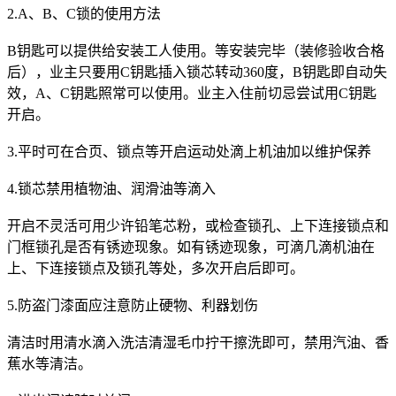
2.A、B、C锁的使用方法
B钥匙可以提供给安装工人使用。等安装完毕（装修验收合格
后），业主只要用C钥匙插入锁芯转动360度，B钥匙即自动失
效，A、C钥匙照常可以使用。业主入住前切忌尝试用C钥匙
开启。
3.平时可在合页、锁点等开启运动处滴上机油加以维护保养
4.锁芯禁用植物油、润滑油等滴入
开启不灵活可用少许铅笔芯粉，或检查锁孔、上下连接锁点和
门框锁孔是否有锈迹现象。如有锈迹现象，可滴几滴机油在
上、下连接锁点及锁孔等处，多次开启后即可。
5.防盗门漆面应注意防止硬物、利器划伤
清洁时用清水滴入洗洁清湿毛巾拧干擦洗即可，禁用汽油、香
蕉水等清洁。