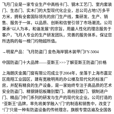
飞月门业是一家专业生产中高档卡门、钢木工艺门、室内套装
门、生态门、实木门的大型现代化企业，总公司占地5万多平
方米，拥有全套国际领先的房门生产线，集研发、生产、销
售、服务于一体，以品质、创新和信誉引领了市场潮流。公司
秉承“以人为本，和谐发展”的宗旨，用最人性化的理念服务于
客户，飞月人专业的生产研发团队，完善的服务体系，保证您
所选购的每一樘门均物超所值。
→明星产品：飞月防盗门 金色海岸钢木装甲门FY-5004
中国防盗门十大品牌——亚斯王>>>了解亚斯王防盗门价格
上海朗庆金属门窗有限公司成立于2004年，坐落于上海市嘉定
区南翔工业园区，建有宽敞明亮的办公楼及现代化的标准厂
房，并配有精良的生产设备，是一家始终专注于高品质的艺术
安全防盗门、精钢铸铝板雕别墅门、高档别墅门、钢制进户
门、精品门中门系列的研发与生产的现代化企业。公司打造的
“亚斯王”品牌，率先将美学融入“门”的制造和销售中，改变了
“门”只是一种有防盗设备的传统理念，旗舰专营店遍及全国各