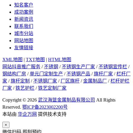
知名客户
成功案例
新闻资讯
联系我们
城市分站
网站地图
友情链接
XML地图
|
TXT地图
|
HTML地图
网站抖音推广服务
/
不锈钢
/
不锈钢生产厂家
/
不锈钢宣传栏
/
钢结构厂房
/
单元门定制生产
/
不锈钢产品
/
旗杆厂家
/
栏杆厂
家
/
旗杆定制
/
不锈钢厂家
/
厂区旗杆
/
金属制品厂
/
栏杆护栏
厂家
/
铁艺护栏
/
铁艺定制厂家
Copyright © 2026
武汉海篮金属制品有限公司
All Rights
Reserved.
鄂ICP备2023002200号
本站由
华企万网
提供技术支持
×
微信扫码 即刻预约