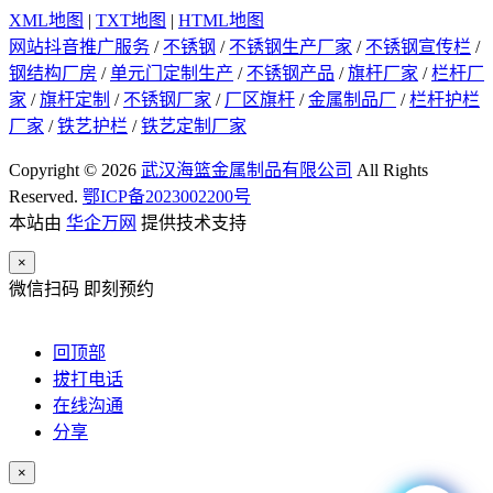
XML地图
|
TXT地图
|
HTML地图
网站抖音推广服务
/
不锈钢
/
不锈钢生产厂家
/
不锈钢宣传栏
/
钢结构厂房
/
单元门定制生产
/
不锈钢产品
/
旗杆厂家
/
栏杆厂
家
/
旗杆定制
/
不锈钢厂家
/
厂区旗杆
/
金属制品厂
/
栏杆护栏
厂家
/
铁艺护栏
/
铁艺定制厂家
Copyright © 2026
武汉海篮金属制品有限公司
All Rights
Reserved.
鄂ICP备2023002200号
本站由
华企万网
提供技术支持
×
微信扫码 即刻预约
回顶部
拔打电话
在线沟通
分享
×