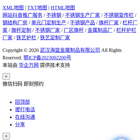
XML地图
|
TXT地图
|
HTML地图
网站抖音推广服务
/
不锈钢
/
不锈钢生产厂家
/
不锈钢宣传栏
/
钢结构厂房
/
单元门定制生产
/
不锈钢产品
/
旗杆厂家
/
栏杆厂
家
/
旗杆定制
/
不锈钢厂家
/
厂区旗杆
/
金属制品厂
/
栏杆护栏
厂家
/
铁艺护栏
/
铁艺定制厂家
Copyright © 2026
武汉海篮金属制品有限公司
All Rights
Reserved.
鄂ICP备2023002200号
本站由
华企万网
提供技术支持
×
微信扫码 即刻预约
回顶部
拔打电话
在线沟通
分享
×