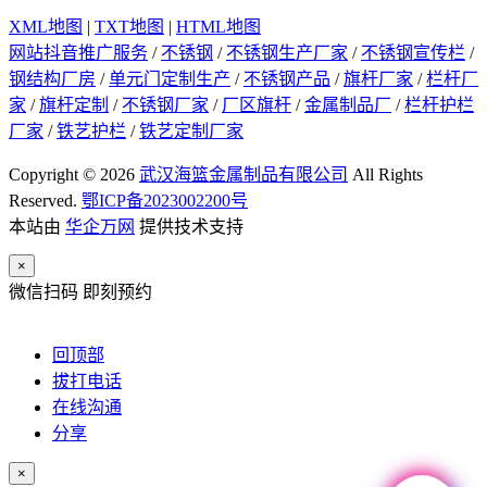
XML地图
|
TXT地图
|
HTML地图
网站抖音推广服务
/
不锈钢
/
不锈钢生产厂家
/
不锈钢宣传栏
/
钢结构厂房
/
单元门定制生产
/
不锈钢产品
/
旗杆厂家
/
栏杆厂
家
/
旗杆定制
/
不锈钢厂家
/
厂区旗杆
/
金属制品厂
/
栏杆护栏
厂家
/
铁艺护栏
/
铁艺定制厂家
Copyright © 2026
武汉海篮金属制品有限公司
All Rights
Reserved.
鄂ICP备2023002200号
本站由
华企万网
提供技术支持
×
微信扫码 即刻预约
回顶部
拔打电话
在线沟通
分享
×