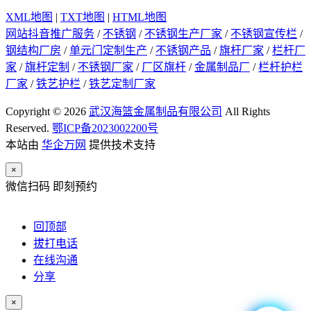
XML地图
|
TXT地图
|
HTML地图
网站抖音推广服务
/
不锈钢
/
不锈钢生产厂家
/
不锈钢宣传栏
/
钢结构厂房
/
单元门定制生产
/
不锈钢产品
/
旗杆厂家
/
栏杆厂
家
/
旗杆定制
/
不锈钢厂家
/
厂区旗杆
/
金属制品厂
/
栏杆护栏
厂家
/
铁艺护栏
/
铁艺定制厂家
Copyright © 2026
武汉海篮金属制品有限公司
All Rights
Reserved.
鄂ICP备2023002200号
本站由
华企万网
提供技术支持
×
微信扫码 即刻预约
回顶部
拔打电话
在线沟通
分享
×