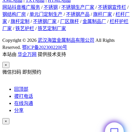
XML地图
|
TXT地图
|
HTML地图
网站抖音推广服务
/
不锈钢
/
不锈钢生产厂家
/
不锈钢宣传栏
/
钢结构厂房
/
单元门定制生产
/
不锈钢产品
/
旗杆厂家
/
栏杆厂
家
/
旗杆定制
/
不锈钢厂家
/
厂区旗杆
/
金属制品厂
/
栏杆护栏
厂家
/
铁艺护栏
/
铁艺定制厂家
Copyright © 2026
武汉海篮金属制品有限公司
All Rights
Reserved.
鄂ICP备2023002200号
本站由
华企万网
提供技术支持
×
微信扫码 即刻预约
回顶部
拔打电话
在线沟通
分享
×