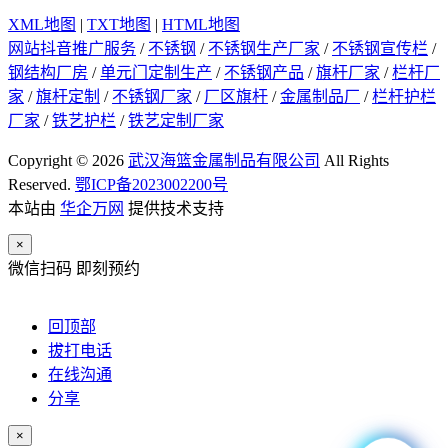
XML地图
|
TXT地图
|
HTML地图
网站抖音推广服务
/
不锈钢
/
不锈钢生产厂家
/
不锈钢宣传栏
/
钢结构厂房
/
单元门定制生产
/
不锈钢产品
/
旗杆厂家
/
栏杆厂
家
/
旗杆定制
/
不锈钢厂家
/
厂区旗杆
/
金属制品厂
/
栏杆护栏
厂家
/
铁艺护栏
/
铁艺定制厂家
Copyright © 2026
武汉海篮金属制品有限公司
All Rights
Reserved.
鄂ICP备2023002200号
本站由
华企万网
提供技术支持
×
微信扫码 即刻预约
回顶部
拔打电话
在线沟通
分享
×