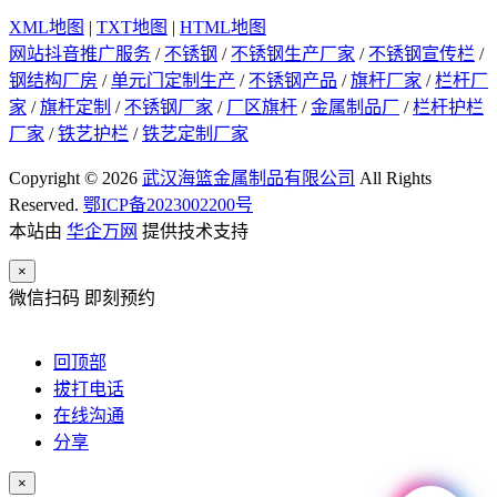
XML地图
|
TXT地图
|
HTML地图
网站抖音推广服务
/
不锈钢
/
不锈钢生产厂家
/
不锈钢宣传栏
/
钢结构厂房
/
单元门定制生产
/
不锈钢产品
/
旗杆厂家
/
栏杆厂
家
/
旗杆定制
/
不锈钢厂家
/
厂区旗杆
/
金属制品厂
/
栏杆护栏
厂家
/
铁艺护栏
/
铁艺定制厂家
Copyright © 2026
武汉海篮金属制品有限公司
All Rights
Reserved.
鄂ICP备2023002200号
本站由
华企万网
提供技术支持
×
微信扫码 即刻预约
回顶部
拔打电话
在线沟通
分享
×